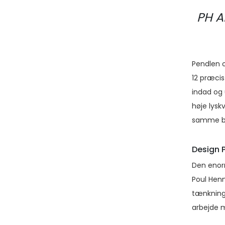
PH A
Pendlen o
12 præcis
indad og
høje lysk
samme be
Design 
Den enorm
Poul Hen
tænkning 
arbejde m