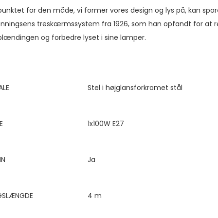
nktet for den måde, vi former vores design og lys på, kan spor
Henningsens treskærmssystem fra 1926, som han opfandt for at 
ændingen og forbedre lyset i sine lamper.
ALE
Stel i højglansforkromet stål
E
1x100W E27
IN
Ja
GSLÆNGDE
4 m