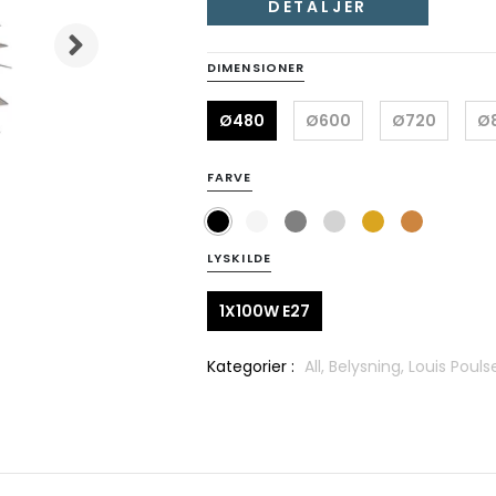
DETALJER
DIMENSIONER
Ø480
Ø600
Ø720
Ø
FARVE
LYSKILDE
1X100W E27
Kategorier :
All,
Belysning,
Louis Pouls