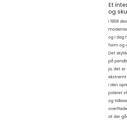
Et int
og sku
I 1958 de
modernist
og i dag 
form og d
Det skyld
på pendle
ja, det e
ekstremt
i den opr
poleret s
og tidløs
overflade
at der gå