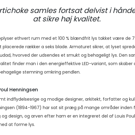
rtichoke samles fortsat delvist i hånde
at sikre høj kvalitet.
plyser ethvert rum med et 100 % blændfrit lys takket være de 72
t placerede rækker a seks blade. Armaturet sikrer, at lyset spre
 udad, hvorved der udsendes et smukt og behageligt lys. Den 
valitet finder man i den energieffektive LED-variant, som skaber
hagelige stemning omkring pendlen.
Poul Henningsen
t indflydelsesrige og modige designer, arkitekt, forfatter og kult
ningsen (1894-1967) har sat sit præg på mange områder inden 
og design, og arven efter ham er en integreret del af Louis Pou
ed at forme lys.