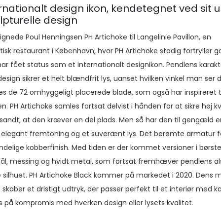
ernationalt design ikon, kendetegnet ved sit 
lpturelle design
signede Poul Henningsen PH Artichoke til Langelinie Pavillon, en
isk restaurant i København, hvor PH Artichoke stadig fortryller 
har fået status som et internationalt designikon. Pendlens karakt
esign sikrer et helt blændfrit lys, uanset hvilken vinkel man ser d
es de 72 omhyggeligt placerede blade, som også har inspireret t
n. PH Artichoke samles fortsat delvist i hånden for at sikre høj kv
r sandt, at den kræver en del plads. Men så har den til gengæld 
 elegant fremtoning og et suverænt lys. Det berømte armatur f
indelige kobberfinish. Med tiden er der kommet versioner i børst
tål, messing og hvidt metal, som fortsat fremhæver pendlens al
e silhuet. PH Artichoke Black kommer på markedet i 2020. Dens 
 skaber et dristigt udtryk, der passer perfekt til et interiør med k
s på kompromis med hverken design eller lysets kvalitet.