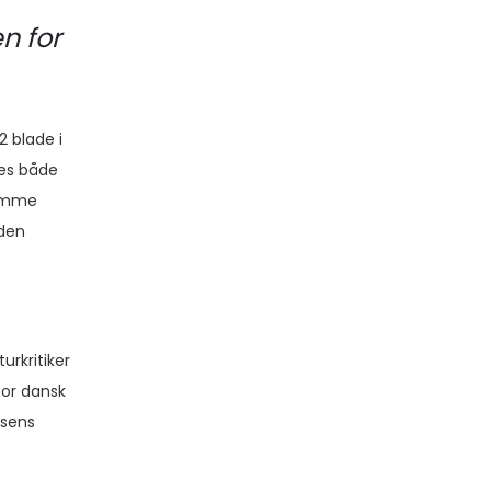
n for
 blade i
des både
samme
 den
urkritiker
for dansk
lsens