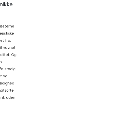
unikke
gæsterne
eristiske
et fra.
il navnet
alitet. Og
en
ås stadig
et og
sidighed
matsorte
ant, uden