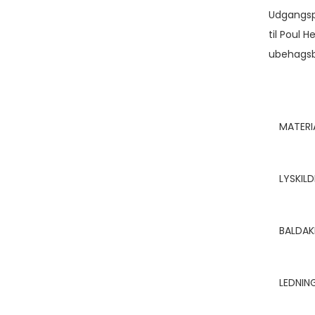
Udgangspu
til Poul 
ubehagsbl
MATERI
LYSKILD
BALDAK
LEDNIN