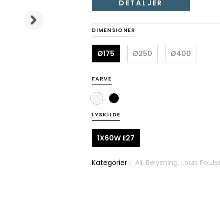
DETALJER
DIMENSIONER
Ø175
Ø250
Ø400
FARVE
LYSKILDE
1X60W E27
Kategorier :
All,
Belysning,
Louis Pouls