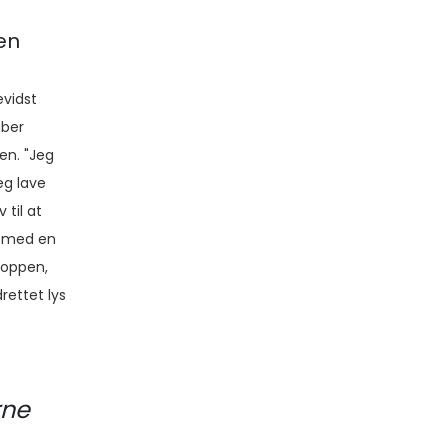
en
vidst
aber
en. "Jeg
eg lave
 til at
t med en
toppen,
rettet lys
rne