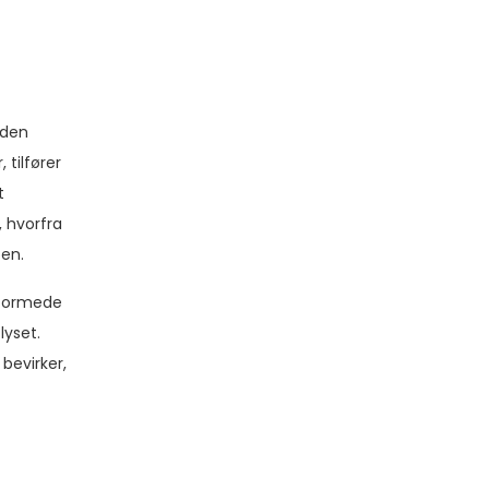
 den
tilfører
t
 hvorfra
pen.
eformede
lyset.
bevirker,