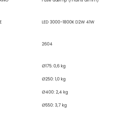
RING
Fase dæmp (mains dimm)
E
LED 3000-1800K D2W 41W
2
604
Ø175:
0,6 kg
Ø250: 1,0 kg
Ø400: 2,4 kg
Ø550: 3,7 kg