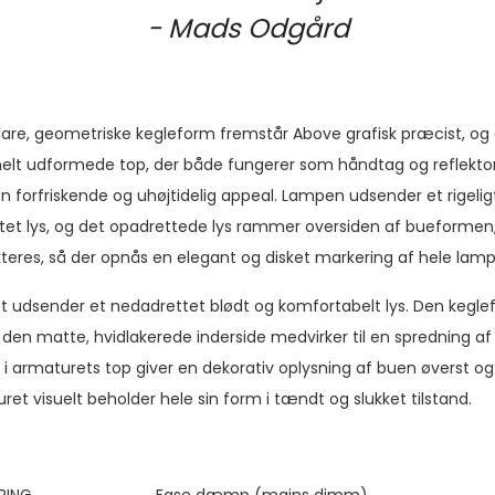
- Mads Odgård
lare, geometriske kegleform fremstår Above grafisk præcist, og
nelt udformede top, der både fungerer som håndtag og reflektor, 
 forfriskende og uhøjtidelig appeal. Lampen udsender et rigelig
et lys, og det opadrettede lys rammer oversiden af bueformen,
kteres, så der opnås en elegant og disket markering af hele lam
t udsender et nedadrettet blødt og komfortabelt lys. Den kegl
den matte, hvidlakerede inderside medvirker til en spredning af 
i armaturets top giver en dekorativ oplysning af buen øverst og 
ret visuelt beholder hele sin form i tændt og slukket tilstand.