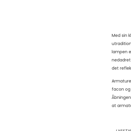
Med sin k
utraditio
lampen en
nedadrett
det refle
Armature
facon og 
Åbningen 
at armatu