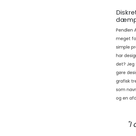
Diskre
dæmpe
Pendlen 
meget for
simple pr
har desig
det? Jeg v
gøre desi
grafisk t
som navne
og en af
"I