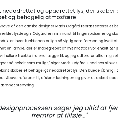
t nedadrettet og opadrettet lys, der skaber 
t og behagelig atmosfære
Above af den danske designer Mads Odgård repræsenterer et be
enklet lysdesign. Odgård er minimalist til fingerspidserne og sk
odukter, hvor funktionen er lige så vigtig som formen og kvalitet
net en lampe, der er indbegrebet af mit motto: Hvor enkelt tør j
il hellere trække fra end lægge til, og jeg udfordrer altid mig selv
gnet så enkelt som muligt," siger Mads Odgård. Pendlens silhue
rekant skaber et behageligt nedadrettet lys. Den buede åbning i 
t Above refererer til, afslører ledningen og giver et diskret opad
dæmpet stemning.
 designprocessen søger jeg altid at fje
fremfor at tilføje..."